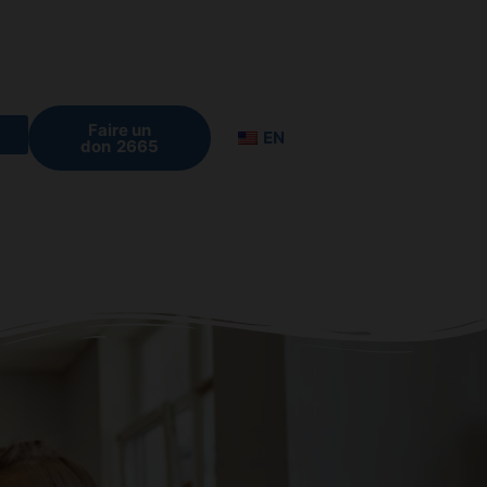
Faire un
EN
don
çais
s
ecter