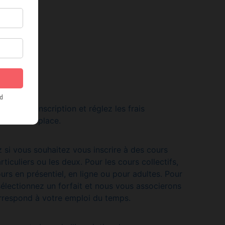
ours
ulaire d'inscription et réglez les frais
rver votre place.
z si vous souhaitez vous inscrire à des cours
rticuliers ou les deux. Pour les cours collectifs,
urs en présentiel, en ligne ou pour adultes. Pour
 sélectionnez un forfait et nous vous associerons
rrespond à votre emploi du temps.