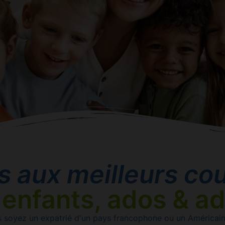
s aux meilleurs cou
 enfants, ados & ad
 soyez un expatrié d'un pays francophone ou un Américain 