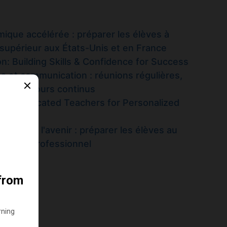
ique accélérée : préparer les élèves à
supérieur aux États-Unis et en France
n: Building Skills & Confidence for Success
ès et communication : réunions régulières,
es et retours continus
es & Dedicated Teachers for Personalized
ée pour l'avenir : préparer les élèves au
que et professionnel