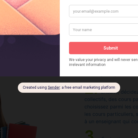
d'admission pour les c
Complétez le form
d'inscription pour rése
Ensuite, décide
collectifs, des cours pa
choisissez parmi les co
les cours particuliers,
à un enseignant qui co