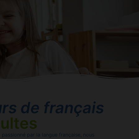
rs de français
ultes
passionné par la langue française, nous