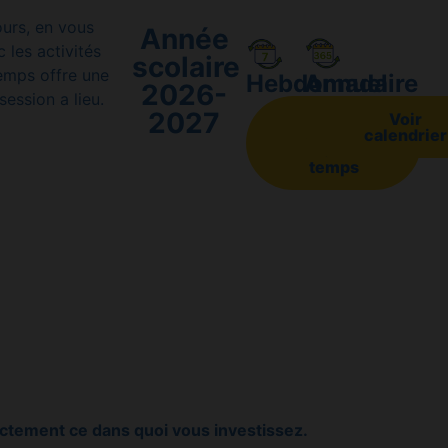
ours, en vous
Année
 les activités
scolaire
temps offre une
Hebdomadaire
Annuel
2026-
ession a lieu.
2027
Voir
Voir
emploi
calendrier
du
temps
ctement ce dans quoi vous investissez.