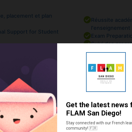
ve, placement et plan
Réussite académ
l'enseignement 
al Support for Student
Exam Preparatio
Suivi des progr
atuits et ressources pour
bulletins de not
 multiculturelles
Small Class Siz
teractive French Games,
Support
d in Tuition
Éducation prépar
porting Families in
succès académi
ducation Systems
Inscription