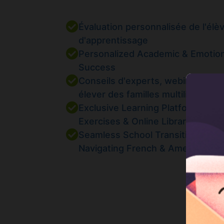
Évaluation personnalisée de l'élè
d'apprentissage
Personalized Academic & Emotion
Success
Conseils d'experts, webinaires gr
élever des familles multilingues et
Exclusive Learning Platforms: In
Exercises & Online Library Include
Seamless School Transitions: Sup
Navigating French & American E