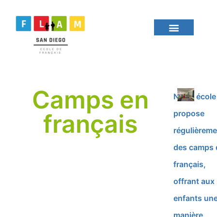
Camps en
Notre école
propose
français
régulièreme
des camps 
français,
offrant aux
enfants un
manière