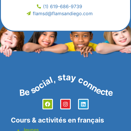
(1) 619-686-9739
flamsd@flamsandiego.com
Be social, stay connected!
Cours & activités en français
Jeunes